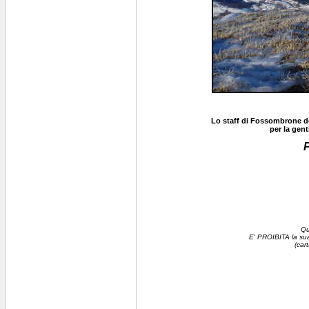
Lo staff di Fossombrone des
per la gent
P
Qu
E' PROIBITA la sua 
(car