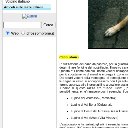
Volpino italiano
Articoli sulle razze italiane
Web
difossombrone.it
Cenni storici
L'utilizzazione del cane da pastore, per la guardi
determinare l'origine dei nostri lupini. Il nostro c
Questo e' il nome con cui i nostri vecchi dell'a
per lo spostamento di mandrie e greggi in zone im
Dai nostri vecchi della montagna, ci sono giunte 
le cagne in estro si accoppiassero con lupi selvati
furono apprezzati e incrociati fino a una loro assi
Il nome di questa razza era "Cane Luvin" , pr
sensibilmente, e ne' rimasero pochi esemplari i qua
Lupino del Ventasso (Ramiseto);
Lupino di Val Bona (Collagna);
Lupino di Costa de' Grassi (Gessi Triassi
Lupino di Val d'Asta (Villa Minozzo).
L'associazione ha salvato gli ultimi esemplari ri
del Gigante. (Il Gigante è il soprannome del mont