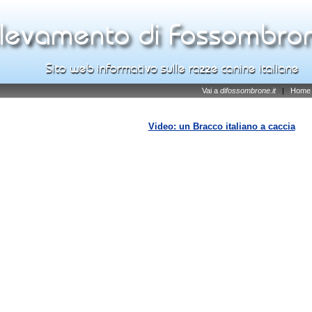
Vai a
difossombrone.it
|
Home
Video: un Bracco italiano a caccia