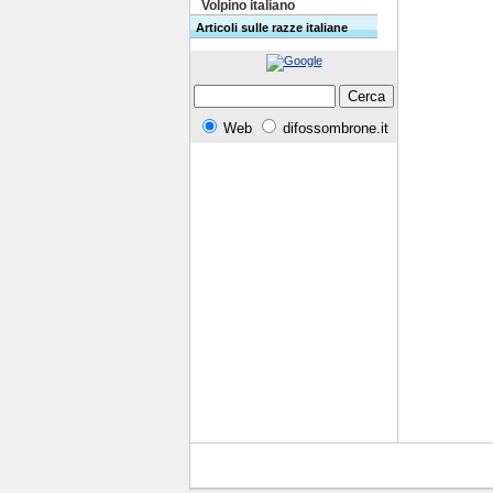
Volpino italiano
Articoli sulle razze italiane
Web
difossombrone.it