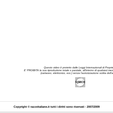
Questo video è protetto dalle Leggi Internazionali di Propri
E' PROIBITA la sua riproduzione totale o parziale, all'interno di qualsiasi m
(cartaceo, elettronico, ecc.) senza l'autorizzazione scritta dell'
Copyright © razzeitaliane.it tutti i diritti sono riservati - 2007/2009