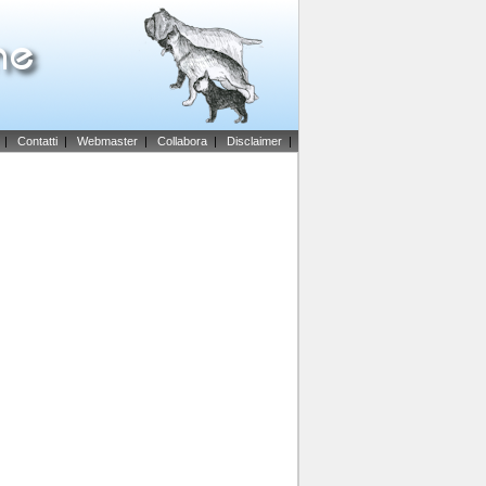
|
Contatti
|
Webmaster
|
Collabora
|
Disclaimer
|