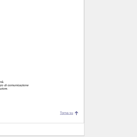
età.
ezzo di comunicazione
autore.
Torna su