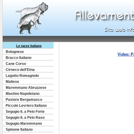
Le razze italiane
Bolognese
Video: P
Bracco Italiano
Cane Corso
Cirneco dell'Etna
Lagotto Romagnolo
Maltese
Maremmano Abruzzese
Mastino Napoletano
Pastore Bergamasco
Piccolo Levriero Italiano
Segugio It. a Pelo Forte
Segugio It. a Pelo Raso
Segugio Maremmano
Spinone Italiano