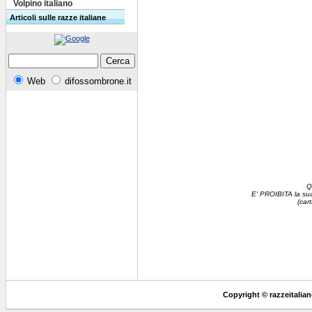
Volpino italiano
Articoli sulle razze italiane
Web
difossombrone.it
Q
E' PROIBITA la sua 
(car
Copyright © razzeitaliane.