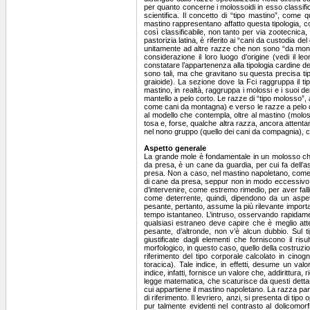
per quanto concerne i molossoidi in esso classifica
scientifica. Il concetto di “tipo mastino”, come 
mastino rappresentano affatto questa tipologia, com
così classificabile, non tanto per via zootecnica,
pastorizia latina, è riferito ai “cani da custodia d
unitamente ad altre razze che non sono “da montag
considerazione il loro luogo d’origine (vedi il 
constatare l’appartenenza alla tipologia cardine d
sono tali, ma che gravitano su questa precisa tipo
graioide). La sezione dove la Fci raggruppa il t
mastino, in realtà, raggruppa i molossi e i suoi de
mantello a pelo corto. Le razze di “tipo molosso”, 
come cani da montagna) e verso le razze a pelo cor
al modello che contempla, oltre al mastino (molosso)
tosa e, forse, qualche altra razza, ancora attentame
nel nono gruppo (quello dei cani da compagnia), co
Aspetto generale
La grande mole è fondamentale in un molosso che, al di là dell’originaria e generica denominazione partenopea (‘o cane ‘e presa), prima d’essere un cane da presa, è un cane da guardia, per cui fa dell’aspetto fisico lo strumento deterrente per antonomasia. All’occorrenza, successivamente, interviene con la presa. Non a caso, nel mastino napoletano, come nelle altre razze di molossi veri e propri, prevalgono le caratteristiche di cane deterrente, rispetto a quelle di cane da presa, seppur non in modo eccessivo, bensì di quel che basta. Lo scopo è quello di far desistere e tenere lontano il potenziale intruso, evitando d’intervenire, come estremo rimedio, per aver fallito quale deterrente, in quanto non abbastanza convincente sotto l’aspetto generale. Le caratteristiche utili come deterrente, quindi, dipendono da un aspetto imponente, che solo la grande mole può fornire nel modo appropriato. La conformazione generale pesante, pertanto, assume la più rilevante importanza funzionale. Un molosso pesante, infatti, sfoggia una grande mole, davvero, convincente in un lasso di tempo istantaneo. L’intruso, osservando rapidamente il cane, deve convincersi ad andarsene in fretta. Non solo deve desistere il malintenzionato, ma pure qualsiasi estraneo deve capire che è meglio attendere l’arrivo del padrone di casa, ovvero, il padrone del cane. Sul fatto che il mastino napoletano sia pesante, d’altronde, non v’è alcun dubbio. Sul tipo morfologico brachimorfo, invece, continuano a persistere degli altri convincimenti. Tali filosofie sono giustificate dagli elementi che forniscono il risultato aritmetico degli indici biometrici. Gli indici di calcolo, usati in cinognostica per determinare il tipo morfologico, in questo caso, quello della costruzione corporea, difatti, aritmeticamente, espongono un risultato che non rientra nel brachimorfismo. L’indice di riferimento del tipo corporale calcolato in cinognostica è quello “tronco-toracico” (I.C. [Indice Corporale] = lunghezza del tronco x 100 : circonferenza toracica). Tale indice, in effetti, desume un valore affatto classificabile nel tipo brachimorfo. La classificazione del mastino napoletano, secondo questo indice, infatti, fornisce un valore che, addirittura, rientra nel dolicomorfismo. La richiesta del tipo brachimorfo, da parte dello standard, perciò, è stravolta dalla legge matematica, che scaturisce da questi dettami scientifici (?). Il tipo dolicomorfo, tuttavia, non corrisponde, nel modo più evidente, al modello anatomico cui appartiene il mastino napoletano. La razza partenopea non assomiglia in nulla al modello del levriero, appartenente al dolicomorfismo, quale suo prototipo di riferimento. Il levriero, anzi, si presenta di tipo opposto a quello rappresentato da un molosso vero e proprio, come quello partenopeo. Gli effetti anatomici, pur talmente evidenti nel contrasto al dolicomorfismo, nemmeno fanno propendere al mesomorfismo, perché l’aspetto generale del nostro molosso non s’avvicina neanche alla costruzione del point