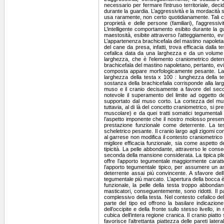
necessario per fermare l’intruso territoriale, de
durante la guardia. L’aggressività e la mordacità 
usa raramente, non certo quotidianamente. Tali com
proprietà e delle persone (familiari), l’aggress
L’intelligente comportamento esibito durante la g
maestosità, esibite attraverso l’atteggiamento, ev
L’appartenenza brachicefala del mastino napoletano presenta la testa apparentemente corta, pur se corta non è di certo e non deve esserlo. La funzionalità del cane da presa, infatti, trova efficacia dalla testa più lunga possibile (secondo il rapporto con l’altezza al garrese), tuttavia, senza perdere la potenza cefalica data da una larghezza e da un volume predominanti sulla lunghezza. L’effetto ottico della testa corta, quindi, dipende dal contributo dato dalla larghezza, che è l’elemento craniometrico determinante la brachicefalia, nonché, al contempo, basilare per ottenere una spiccata volumetria. La testa brachicefala del mastino napoletano, pertanto, evidenzia una larghezza cefalica notevolmente sviluppata ed un enorme volume. Una testa brachicefala così composta appare morfologicamente pesante. La determinazione della tipologia relativa alla testa avviene con un indice (I.C.T. [Indice Cefalico Totale] = larghezza della testa x 100 : lunghezza della testa), in base al quale l’appartenenza brachicefala del mastino napoletano è sicuramente accertata. La sostanza della brachicefalia corrisponde alla larghezza cefalica superiore alla metà della lunghezza totale della testa. Stante il rapporto longitudinale tra il muso e il cranio decisamente a favore del secondo, con la larghezza cefalica determinata dalla larghezza cranica uguale alla sua lunghezza, diventa notevole il superamento del limite ad oggetto della brachicefalia. Succede che il cranio largo quanto lungo contribuisce alla testa brachicefala perché supportato dal muso corto. La cortezza del muso, perciò, è determinante quanto la larghezza cefalica. La testa brachicefala del mastino napoletano, tuttavia, al di là del concetto craniometrico, si presenta tale per via della voluminosa struttura morfologica, data da quel substrato anatomico (scheletrico e muscolare) e da quei tratti somatici tegumentali (rughe e pliche), che lo contraddistinguono sotto il profilo della tipicità. La brachicefalia, inoltre, agevola l’aspetto imponente che il nostro molosso presenta durante la mansione di guardiano, trovando nella testa di questa tipologia l’elemento primario della sua prestazione funzionale come deterrente. La testa brachicefala, infine, è massiccia, perché la voluminosità assicura il tipico e funzionale substrato scheletrico pesante. Il cranio largo agli zigomi confeziona la quadratura della regione e garantisce la brachicefalia. La lunghezza totale del 30 % dell’altezza al garrese non modifica il contesto craniometrico brachicefalo. Una lunghezza superiore, però, offre quella brachicefalia maggiorata, che è sinonimo di una migliore efficacia funzionale, sia come aspetto deterrente, sia come supporto alla presa, nonché, come valore aggiunto – strutturale e volumetrico - alla tipicità. La pelle abbondante, attraverso le conseguenti rughe e pliche, disegna la tipicità; mentre, in termini funzionali, acquista due valori differenzianti, a seconda della mansione considerata. La tipica plica, ben marcata, che parte da