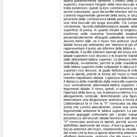
o verticale, determinando una figura geometrica ancora più accentuata in altezza. Tutta la conformazione labiale superiore conduce a determinare una disgiunzione anteriore a forma di “V” rovesciata, che è la conseguenza dell’abbondanza, dello spessore e della pesantezza tegumentale. L’abbondanza fa sì che la “V” rovesciata sia alquanto allungata, ossia dal punto dove inizia la disgiunzione al punto più basso dei margini labiali anteriori, prima che curvino lateralmente, esiste una certa distanza. Tale distanza disgiuntiva è sinonimo delle labbra molto sviluppate verticalmente. Lo spessore tegumentale antepone le labbra superiori. La parte superiore del muso, per questo, sopravanza la parte inferiore. Le labbra superiori sopravanzate non trovano appoggio sottostante per i propri margini, per cui anche a bocca chiusa la disgiunzione labiale anteriore disegna la tipica “V” rovesciata. La pesantezza del tessuto labiale favorisce tale disegno disgiuntivo, che si manifesta tale e quale alla disgiunzione visibile a bocca aperta. A bocca chiusa, la “V” rovesciata assicura la tipicità, perché accompagnata dallo sviluppo labiale verticale. Il disegno disgiuntivo anteriore funziona egregiamente a favore dell’effetto deterrente del muso. A bocca aperta, infatti, le labbra superiori abbondanti, spesse e pesanti, ideali a formare la “V” rovesciata, scendono sulla faccia anteriore del muso, mantenendo la visuale di un blocco facciale più coperto possibile. Anche in tal modo, la voluminosità del muso non perde efficacia dal vuoto che la bocca aperta determina anteriormente. La “V” rovesciata, come tutte le altre caratteristiche labiali, evidenzia che la priorità funzionale spetta all’effetto deterrente, piuttosto che alla presa. La funzione di presa, dal punto di vista labiale, non è agevolata al massimo, ma l’effetto deterrente che le labbra impongono al muso prevede un compromesso del genere. Mascelle La constatazione che sono forti è verificabile dallo sviluppo tridimensionale del muso, assicurante un substrato osseo consistente. Forti mascelle è sinonimo di morso potente, quindi, della massima funzionalità nel mastino napoletano. Le branche, conseguentemente, sono ben robuste, per quella sintonia mascellare tanto efficace. Le branche mandibolari ben robuste svolgono l’effetto del martello adeguato all’effetto dell’incudine della mascella superiore, perciò, il morso ottiene tutta la potenza sprigionata da un substrato osseo così fortemente conformato. La