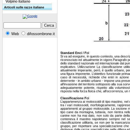
Volpino italiano
Articoli sulle razze italiane
Web
difossombrone.it
Standard Enci / Fci
Si va ad eseguire, in questo contesto, una descriz
riconosciuto ed attualmente in vigore.Paragrafo per 
dello standard nazionale ed internazionale dal pu
esplicativo. Utilizzazione La classificazione util
attualmente imperante, però, è quello urbano, pe
una figura imponente. L’obiettivo funzionale prima
caso di necessità, richiede che entri in azione
deterrente - in ambito urbano - impone una presen
all’invasione del territorio sottoposto alla sua so
adeguatamente potente, rispetto alla volumino
risposta nella forza fisica che, all’occorrenza, u
Classificazione Fci
L’appartenenza ai molossoidi di tipo mastino, nel 
tra i vari molossoidi, morfologicamente, rappres
appartenenti al gruppo molossoide. La sezione mol
tipo cane da montagna, tuttavia, non rientra nella
canine non ha mai dato, non solo da parte della Fc
conteneva il mastino napoletano sempre nel sec
classificazione utilitaria, se non per la mancanza
gruppo, per rispettare una specializzazione che s’
distingue dalle razze specializzate nella difesa e