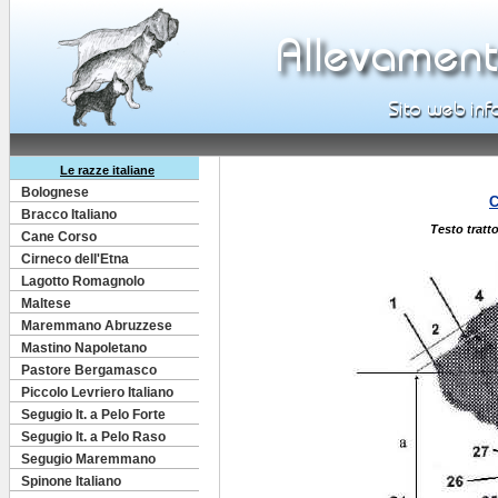
Le razze italiane
Bolognese
C
Bracco Italiano
Testo tra
Cane Corso
Cirneco dell'Etna
Lagotto Romagnolo
Maltese
Maremmano Abruzzese
Mastino Napoletano
Pastore Bergamasco
Piccolo Levriero Italiano
Segugio It. a Pelo Forte
Segugio It. a Pelo Raso
Segugio Maremmano
Spinone Italiano