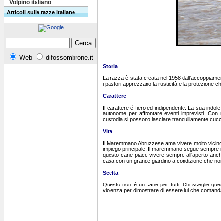
Volpino italiano
Articoli sulle razze italiane
Web
difossombrone.it
Storia
La razza è stata creata nel 1958 dall'accoppiamen
i pastori apprezzano la rusticità e la protezione 
Carattere
Il carattere é fiero ed indipendente. La sua indole 
autonome per affrontare eventi imprevisti. Con no
custodia si possono lasciare tranquillamente cucciol
Vita
Il Maremmano Abruzzese ama vivere molto vicino al 
impiego principale. Il maremmano segue sempre il g
questo cane piace vivere sempre all'aperto anch
casa con un grande giardino a condizione che non
Scelta
Questo non é un cane per tutti. Chi sceglie qu
violenza per dimostrare di essere lui che comanda, l'