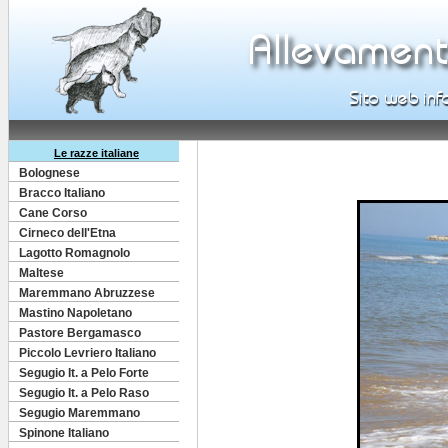
Le razze italiane
Bolognese
Bracco Italiano
Cane Corso
Cirneco dell'Etna
Lagotto Romagnolo
Maltese
Maremmano Abruzzese
Mastino Napoletano
Pastore Bergamasco
Piccolo Levriero Italiano
Segugio It. a Pelo Forte
Segugio It. a Pelo Raso
Segugio Maremmano
Spinone Italiano